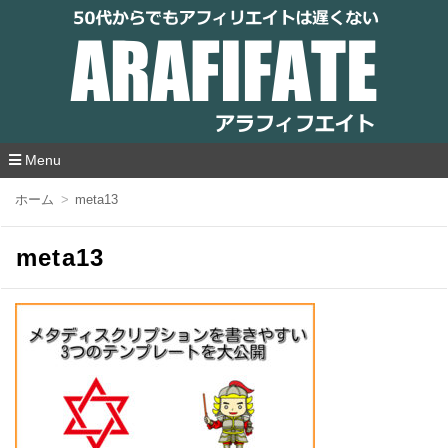
アラフィフエイト｜ 50代からでもアフィリ
エイトは遅くない
Menu
コ
ホーム
meta13
ン
テ
ン
meta13
ツ
へ
移
動