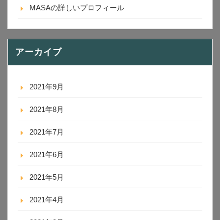
MASAの詳しいプロフィール
アーカイブ
2021年9月
2021年8月
2021年7月
2021年6月
2021年5月
2021年4月