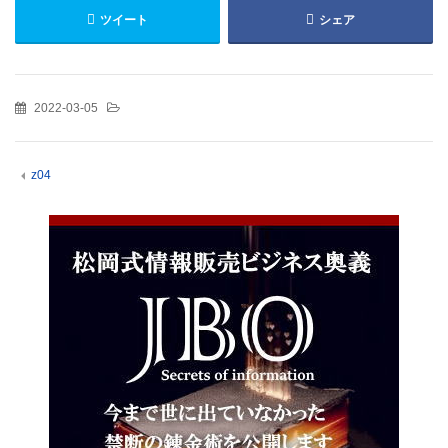
ツイート
シェア
2022-03-05
z04