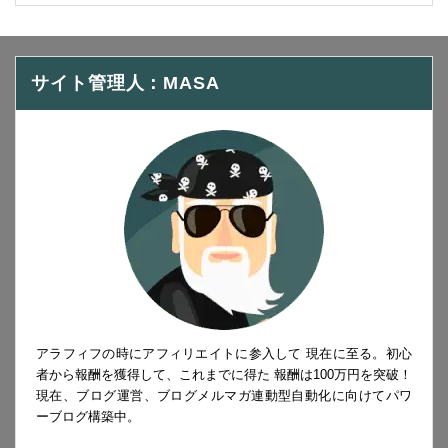
サイト管理人：MASA
アラフィフの時にアフィリエイトに参入して 現在に至る。初心
者から報酬を獲得して、これまでに得た 報酬は100万円を突破！
現在、ブログ運営、ブログメルマガ連動型自動化に向けてパワ
ーブログ構築中。