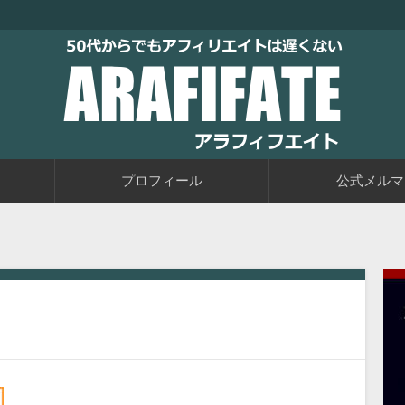
トブログに取り組むブログ初心者の教科書です。老後に備えて今か
るアフィリエイト自動化戦略をお伝えしています。
50代からでもアフィリエイトは
プロフィール
公式メルマ