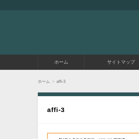
『アラフィフエイト』は初めてアフィリエイ
アラフィフエイト｜ 
コ
ホーム
サイトマップ
ン
テ
ン
ツ
ホーム
affi-3
へ
移
動
affi-3