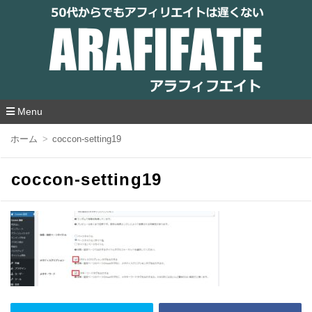
アラフィフエイト｜ 50代からでもアフィリ
エイトは遅くない
Menu
コ
ホーム
coccon-setting19
ン
テ
ン
coccon-setting19
ツ
へ
移
動