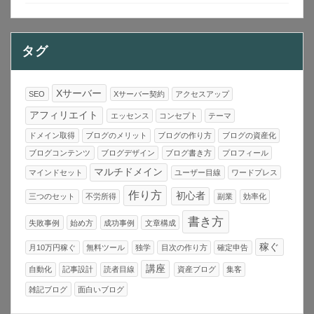
タグ
Xサーバー
SEO
Xサーバー契約
アクセスアップ
アフィリエイト
エッセンス
コンセプト
テーマ
ドメイン取得
ブログのメリット
ブログの作り方
ブログの資産化
ブログコンテンツ
ブログデザイン
ブログ書き方
プロフィール
マルチドメイン
マインドセット
ユーザー目線
ワードプレス
作り方
初心者
三つのセット
不労所得
副業
効率化
書き方
失敗事例
始め方
成功事例
文章構成
稼ぐ
月10万円稼ぐ
無料ツール
独学
目次の作り方
確定申告
講座
自動化
記事設計
読者目線
資産ブログ
集客
雑記ブログ
面白いブログ