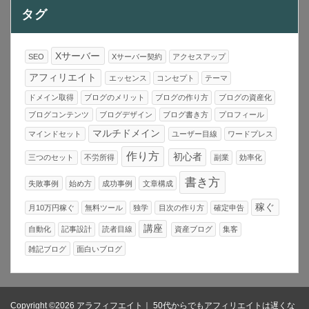
タグ
Xサーバー
SEO
Xサーバー契約
アクセスアップ
アフィリエイト
エッセンス
コンセプト
テーマ
ドメイン取得
ブログのメリット
ブログの作り方
ブログの資産化
ブログコンテンツ
ブログデザイン
ブログ書き方
プロフィール
マルチドメイン
マインドセット
ユーザー目線
ワードプレス
作り方
初心者
三つのセット
不労所得
副業
効率化
書き方
失敗事例
始め方
成功事例
文章構成
稼ぐ
月10万円稼ぐ
無料ツール
独学
目次の作り方
確定申告
講座
自動化
記事設計
読者目線
資産ブログ
集客
雑記ブログ
面白いブログ
Copyright ©2026 アラフィフエイト｜ 50代からでもアフィリエイトは遅くな