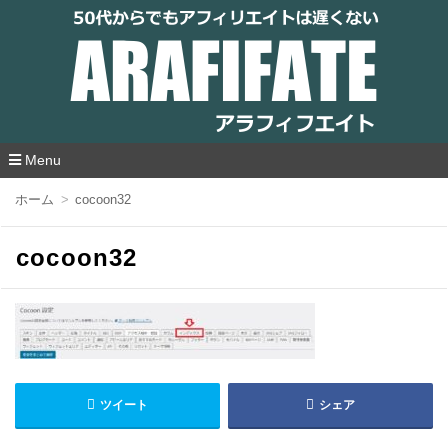
アラフィフエイト｜ 50代からでもアフィリ
エイトは遅くない
Menu
コ
ホーム
cocoon32
ン
テ
ン
cocoon32
ツ
へ
移
動
ツイート
シェア