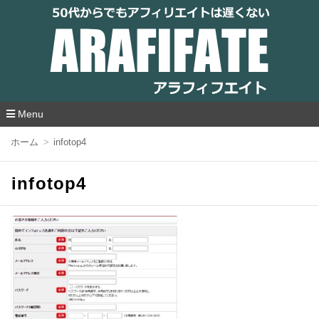
アラフィフエイト｜ 50代からでもアフィリ
エイトは遅くない
Menu
コ
ホーム
infotop4
ン
テ
ン
infotop4
ツ
へ
移
動