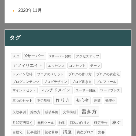
2020年11月
タグ
Xサーバー
SEO
Xサーバー契約
アクセスアップ
アフィリエイト
エッセンス
コンセプト
テーマ
ドメイン取得
ブログのメリット
ブログの作り方
ブログの資産化
ブログコンテンツ
ブログデザイン
ブログ書き方
プロフィール
マルチドメイン
マインドセット
ユーザー目線
ワードプレス
作り方
初心者
三つのセット
不労所得
副業
効率化
書き方
失敗事例
始め方
成功事例
文章構成
稼ぐ
月10万円稼ぐ
無料ツール
独学
目次の作り方
確定申告
講座
自動化
記事設計
読者目線
資産ブログ
集客