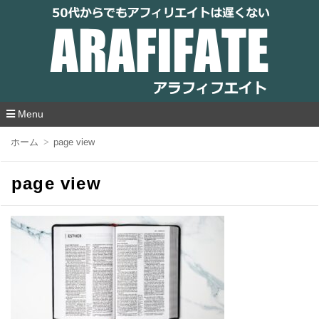
アラフィフエイト｜ 50代からでもアフィリ
エイトは遅くない
Menu
コ
ホーム
page view
ン
テ
ン
page view
ツ
へ
移
動