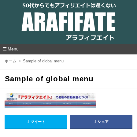
アラフィフエイト｜ 50代からでもアフィリ
エイトは遅くない
Menu
コ
ホーム
Sample of global menu
ン
テ
ン
Sample of global menu
ツ
へ
移
動
ツイート
シェア