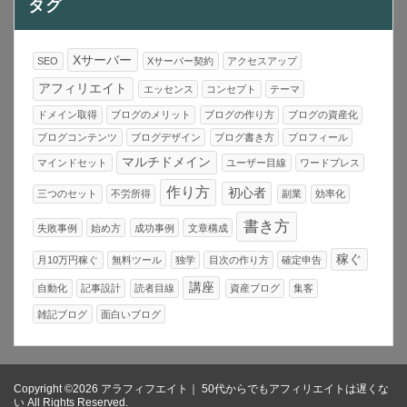
タグ
Xサーバー
SEO
Xサーバー契約
アクセスアップ
アフィリエイト
エッセンス
コンセプト
テーマ
ドメイン取得
ブログのメリット
ブログの作り方
ブログの資産化
ブログコンテンツ
ブログデザイン
ブログ書き方
プロフィール
マルチドメイン
マインドセット
ユーザー目線
ワードプレス
作り方
初心者
三つのセット
不労所得
副業
効率化
書き方
失敗事例
始め方
成功事例
文章構成
稼ぐ
月10万円稼ぐ
無料ツール
独学
目次の作り方
確定申告
講座
自動化
記事設計
読者目線
資産ブログ
集客
雑記ブログ
面白いブログ
Copyright ©2026 アラフィフエイト｜ 50代からでもアフィリエイトは遅くな
い All Rights Reserved.