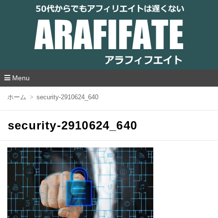
アラフィフエイト｜ 50代からでもアフィリ
エイトは遅くない
Menu
コ
ホーム
security-2910624_640
ン
テ
ン
security-2910624_640
ツ
へ
移
動