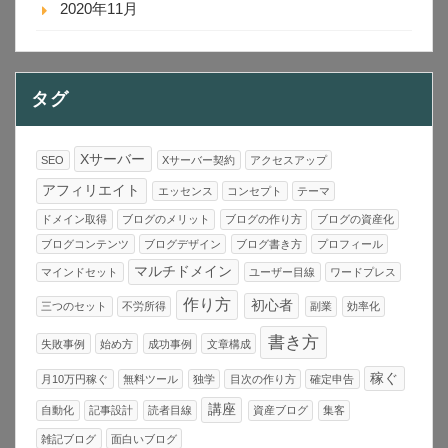
2020年11月
タグ
Xサーバー
SEO
Xサーバー契約
アクセスアップ
アフィリエイト
エッセンス
コンセプト
テーマ
ドメイン取得
ブログのメリット
ブログの作り方
ブログの資産化
ブログコンテンツ
ブログデザイン
ブログ書き方
プロフィール
マルチドメイン
マインドセット
ユーザー目線
ワードプレス
作り方
初心者
三つのセット
不労所得
副業
効率化
書き方
失敗事例
始め方
成功事例
文章構成
稼ぐ
月10万円稼ぐ
無料ツール
独学
目次の作り方
確定申告
講座
自動化
記事設計
読者目線
資産ブログ
集客
雑記ブログ
面白いブログ