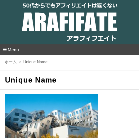
アラフィフエイト｜ 50代からでもアフィリ
エイトは遅くない
Menu
コ
ホーム
Unique Name
ン
テ
ン
Unique Name
ツ
へ
移
動