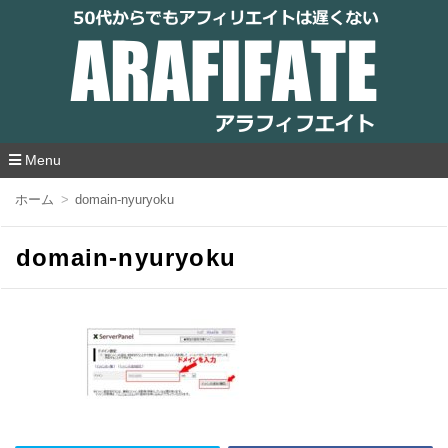
アラフィフエイト｜ 50代からでもアフィリ
エイトは遅くない
Menu
コ
ホーム
domain-nyuryoku
ン
テ
ン
domain-nyuryoku
ツ
へ
移
動