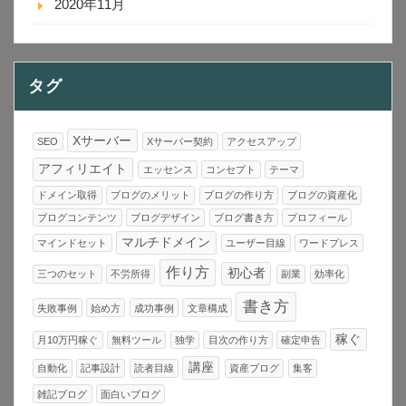
2020年11月
タグ
Xサーバー
SEO
Xサーバー契約
アクセスアップ
アフィリエイト
エッセンス
コンセプト
テーマ
ドメイン取得
ブログのメリット
ブログの作り方
ブログの資産化
ブログコンテンツ
ブログデザイン
ブログ書き方
プロフィール
マルチドメイン
マインドセット
ユーザー目線
ワードプレス
作り方
初心者
三つのセット
不労所得
副業
効率化
書き方
失敗事例
始め方
成功事例
文章構成
稼ぐ
月10万円稼ぐ
無料ツール
独学
目次の作り方
確定申告
講座
自動化
記事設計
読者目線
資産ブログ
集客
雑記ブログ
面白いブログ