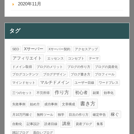
2020年11月
タグ
Xサーバー
SEO
Xサーバー契約
アクセスアップ
アフィリエイト
エッセンス
コンセプト
テーマ
ドメイン取得
ブログのメリット
ブログの作り方
ブログの資産化
ブログコンテンツ
ブログデザイン
ブログ書き方
プロフィール
マルチドメイン
マインドセット
ユーザー目線
ワードプレス
作り方
初心者
三つのセット
不労所得
副業
効率化
書き方
失敗事例
始め方
成功事例
文章構成
稼ぐ
月10万円稼ぐ
無料ツール
独学
目次の作り方
確定申告
講座
自動化
記事設計
読者目線
資産ブログ
集客
雑記ブログ
面白いブログ