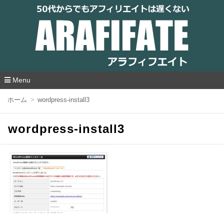
アラフィフエイト｜ 50代からでもアフィリ
エイトは遅くない
Menu
コ
ホーム
wordpress-install3
ン
テ
ン
wordpress-install3
ツ
へ
移
動