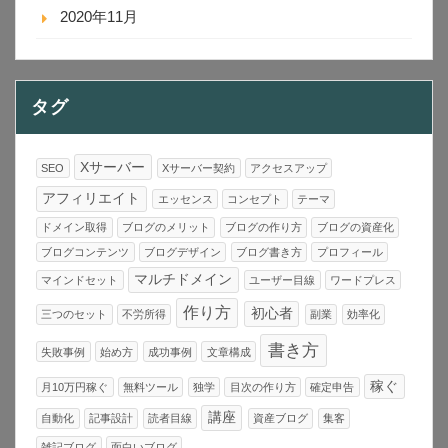
2020年11月
タグ
Xサーバー
SEO
Xサーバー契約
アクセスアップ
アフィリエイト
エッセンス
コンセプト
テーマ
ドメイン取得
ブログのメリット
ブログの作り方
ブログの資産化
ブログコンテンツ
ブログデザイン
ブログ書き方
プロフィール
マルチドメイン
マインドセット
ユーザー目線
ワードプレス
作り方
初心者
三つのセット
不労所得
副業
効率化
書き方
失敗事例
始め方
成功事例
文章構成
稼ぐ
月10万円稼ぐ
無料ツール
独学
目次の作り方
確定申告
講座
自動化
記事設計
読者目線
資産ブログ
集客
雑記ブログ
面白いブログ