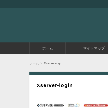
『アラフィフエイト』は初めてアフィリエイ
アラフィフエイト｜ 
コ
ホーム
サイトマップ
ン
テ
ン
ツ
ホーム
Xserver-login
へ
移
動
Xserver-login