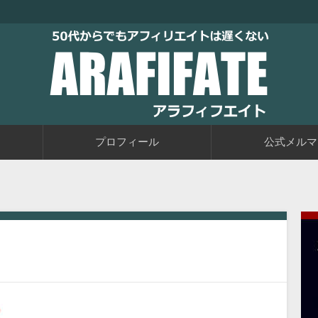
トブログに取り組むブログ初心者の教科書です。老後に備えて今か
るアフィリエイト自動化戦略をお伝えしています。
50代からでもアフィリエイトは
プロフィール
公式メルマ