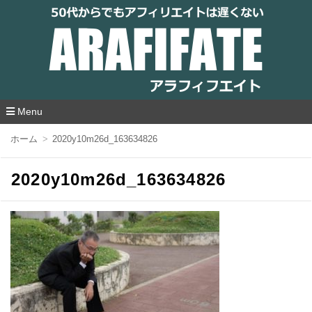
アラフィフエイト｜ 50代からでもアフィリ
エイトは遅くない
Menu
コ
ホーム
2020y10m26d_163634826
ン
テ
ン
2020y10m26d_163634826
ツ
へ
移
動