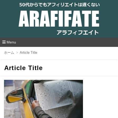
アラフィフエイト｜ 50代からでもアフィリ
エイトは遅くない
Menu
コ
ホーム
Article Title
ン
テ
ン
Article Title
ツ
へ
移
動