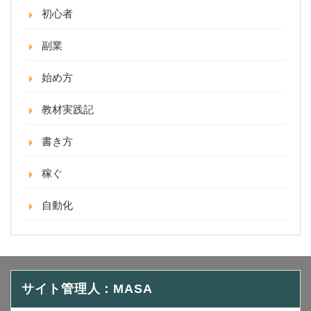
初心者
副業
始め方
教材実践記
書き方
稼ぐ
自動化
サイト管理人：MASA