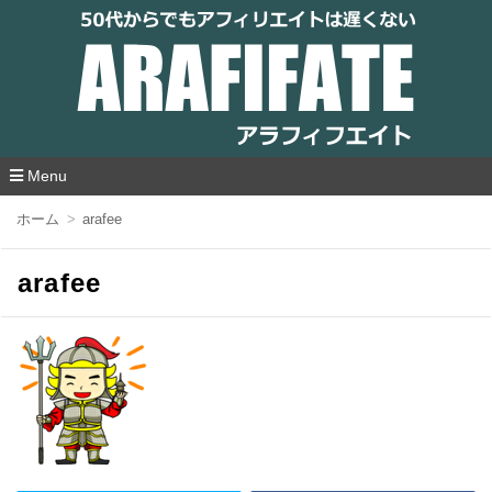
アラフィフエイト｜ 50代からでもアフィリ
エイトは遅くない
Menu
コ
ホーム
arafee
ン
テ
ン
arafee
ツ
へ
移
動