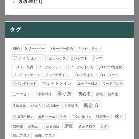
2020年11月
タグ
Xサーバー
SEO
Xサーバー契約
アクセスアップ
アフィリエイト
エッセンス
コンセプト
テーマ
ドメイン取得
ブログのメリット
ブログの作り方
ブログの資産化
ブログコンテンツ
ブログデザイン
ブログ書き方
プロフィール
マルチドメイン
マインドセット
ユーザー目線
ワードプレス
作り方
初心者
三つのセット
不労所得
副業
効率化
書き方
失敗事例
始め方
成功事例
文章構成
稼ぐ
月10万円稼ぐ
無料ツール
独学
目次の作り方
確定申告
講座
自動化
記事設計
読者目線
資産ブログ
集客
雑記ブログ
面白いブログ