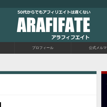
トブログに取り組むブログ初心者の教科書です。老後に備えて今か
るアフィリエイト自動化戦略をお伝えしています。
50代からでもアフィリエイトは
プロフィール
公式メルマ