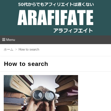
アラフィフエイト｜ 50代からでもアフィリ
エイトは遅くない
Menu
コ
ホーム
How to search
ン
テ
ン
How to search
ツ
へ
移
動