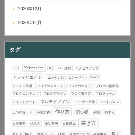
2020年12月
2020年11月
タグ
Xサーバー
SEO
Xサーバー契約
アクセスアップ
アフィリエイト
エッセンス
コンセプト
テーマ
ドメイン取得
ブログのメリット
ブログの作り方
ブログの資産化
ブログコンテンツ
ブログデザイン
ブログ書き方
プロフィール
マルチドメイン
マインドセット
ユーザー目線
ワードプレス
作り方
初心者
三つのセット
不労所得
副業
効率化
書き方
失敗事例
始め方
成功事例
文章構成
稼ぐ
月10万円稼ぐ
無料ツール
独学
目次の作り方
確定申告