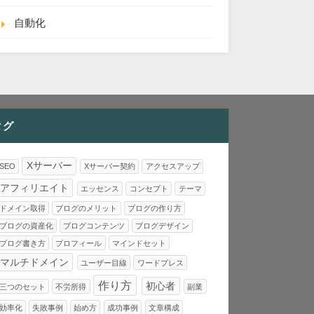
自動化
タグ
Xサーバー
SEO
Xサーバー契約
アクセスアップ
アフィリエイト
エッセンス
コンセプト
テーマ
ドメイン取得
ブログのメリット
ブログの作り方
ブログの資産化
ブログコンテンツ
ブログデザイン
ブログ書き方
プロフィール
マインドセット
マルチドメイン
ユーザー目線
ワードプレス
作り方
初心者
三つのセット
不労所得
副業
効率化
失敗事例
始め方
成功事例
文章構成