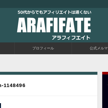
トブログに取り組むブログ初心者の教科書です。老後に備えて今か
るアフィリエイト自動化戦略をお伝えしています。
50代からでもアフィリエイトは
プロフィール
公式メルマ
n-1148496