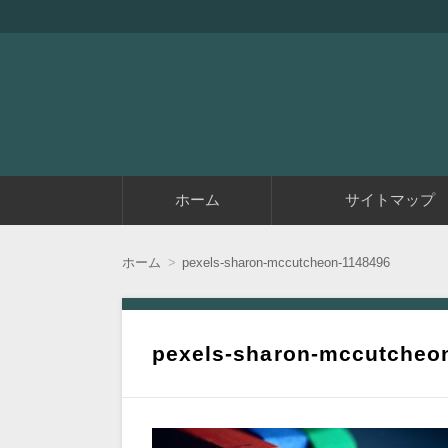
『アラフィフエイト』は初めてアフィリエイ
アラフィフエイト｜ 
コ
ホーム
サイトマップ
ン
テ
ン
ツ
ホーム
pexels-sharon-mccutcheon-1148496
へ
移
動
pexels-sharon-mccutcheo