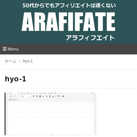
アラフィフエイト｜ 50代からでもアフィリ
エイトは遅くない
Menu
コ
ホーム
hyo-1
ン
テ
ン
hyo-1
ツ
へ
移
動