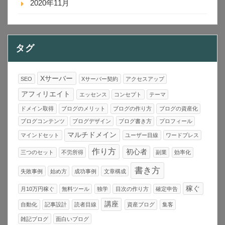
2020年11月
タグ
Xサーバー
SEO
Xサーバー契約
アクセスアップ
アフィリエイト
エッセンス
コンセプト
テーマ
ドメイン取得
ブログのメリット
ブログの作り方
ブログの資産化
ブログコンテンツ
ブログデザイン
ブログ書き方
プロフィール
マルチドメイン
マインドセット
ユーザー目線
ワードプレス
作り方
初心者
三つのセット
不労所得
副業
効率化
書き方
失敗事例
始め方
成功事例
文章構成
稼ぐ
月10万円稼ぐ
無料ツール
独学
目次の作り方
確定申告
講座
自動化
記事設計
読者目線
資産ブログ
集客
雑記ブログ
面白いブログ