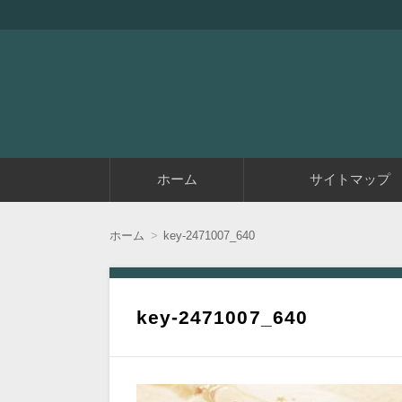
『アラフィフエイト』は初めてアフィリエイ
アラフィフエイト｜ 
コ
ホーム
サイトマップ
ン
テ
ン
ツ
ホーム
key-2471007_640
へ
移
動
key-2471007_640