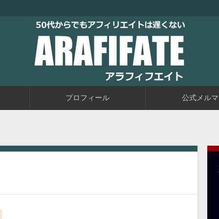
トブログに取り組むブログ初心者の教科書です。老後に備えて今か
るアフィリエイト自動化戦略をお伝えしています。
50代からでもアフィリエイトは
プロフィール
公式メルマ