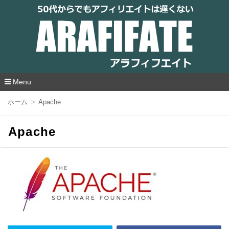
アラフィフエイト｜ 50代からでもアフィリ
エイトは遅くない
Menu
コ
ホーム
Apache
ン
テ
ン
Apache
ツ
へ
移
動