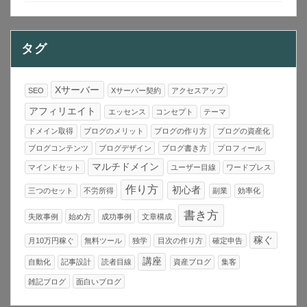
タグ
Xサーバー
SEO
Xサーバー契約
アクセスアップ
アフィリエイト
エッセンス
コンセプト
テーマ
ドメイン取得
ブログのメリット
ブログの作り方
ブログの資産化
ブログコンテンツ
ブログデザイン
ブログ書き方
プロフィール
マルチドメイン
マインドセット
ユーザー目線
ワードプレス
作り方
初心者
三つのセット
不労所得
副業
効率化
書き方
失敗事例
始め方
成功事例
文章構成
稼ぐ
月10万円稼ぐ
無料ツール
独学
目次の作り方
確定申告
講座
自動化
記事設計
読者目線
資産ブログ
集客
雑記ブログ
面白いブログ