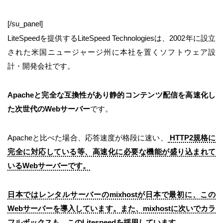
[/su_panel]
LiteSpeedを提供するLiteSpeed Technologiesは、2002年に設立
された米国ニュージャージ州に本社を置くソフトウェア設
計・開発会社です。
Apacheと完全な互換性があり静的コンテンツ配信を高速化し
た次世代のWebサーバー
です。
Apacheと比べた場合、応答速度が格段に速い、
HTTP2規格に
完全に対応している等、高速化に必要な機能が盛り込まれて
いるWebサーバーです。
日本ではレンタルサーバーのmixhostが日本で最初に、この
Webサーバーを導入しています。また、mixhostに次いでカラ
フルボックスも、このLitespeedを採用しています。