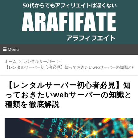
アラフィフエイト｜ 50代からでもアフィリ
エイトは遅くない
Menu
コ
ホーム
レンタルサーバー
ン
【レンタルサーバー初心者必見】知っておきたいwebサーバーの知識と種
テ
ン
ツ
【レンタルサーバー初心者必見】知
へ
移
っておきたいwebサーバーの知識と
動
種類を徹底解説