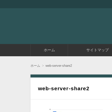
『アラフィフエイト』は初めてアフィリエイ
アラフィフエイト｜ 
コ
ホーム
サイトマップ
ン
テ
ン
ツ
ホーム
web-server-share2
へ
移
動
web-server-share2