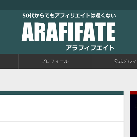
トブログに取り組むブログ初心者の教科書です。老後に備えて今か
るアフィリエイト自動化戦略をお伝えしています。
50代からでもアフィリエイトは
プロフィール
公式メルマ