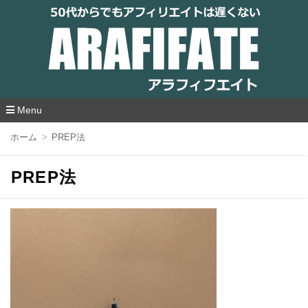
アラフィフエイト｜ 50代からでもアフィリ
エイトは遅くない
Menu
コ
ホーム
PREP法
ン
テ
ン
PREP法
ツ
へ
移
動