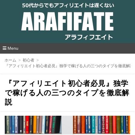
アラフィフエイト｜ 50代からでもアフィリ
エイトは遅くない
Menu
コ
ホーム
初心者
ン
『アフィリエイト初心者必見』独学で稼げる人の三つのタイプを徹底解説
テ
ン
ツ
『アフィリエイト初心者必見』独学
へ
移
で稼げる人の三つのタイプを徹底解
動
説