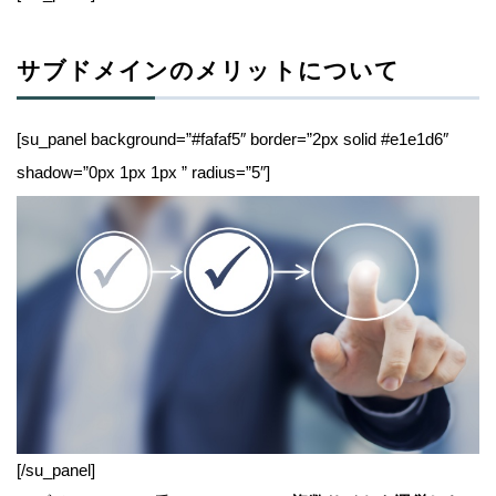
サブドメインのメリットについて
[su_panel background=”#fafaf5″ border=”2px solid #e1e1d6″
shadow=”0px 1px 1px ” radius=”5″]
[/su_panel]