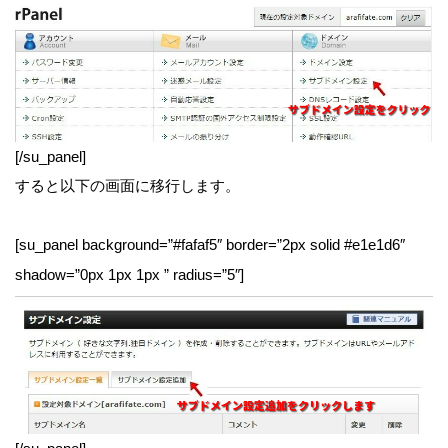
[/su_panel]
すると以下の画面に移行します。
[su_panel background=”#fafaf5″ border=”2px solid #e1e1d6″
shadow=”0px 1px 1px ” radius=”5″]