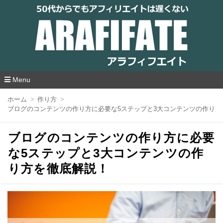
アラフィフエイト｜ 50代からでもアフィリ
エイトは遅くない
Menu
コ
ホーム
作り方
ン
ブログのコンテンツの作り方に必要な5ステップと3大コンテンツの作り方
テ
ン
ツ
ブログのコンテンツの作り方に必要
へ
移
な5ステップと3大コンテンツの作
動
り方を徹底解説！