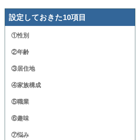
設定しておきた10項目
①性別
②年齢
③居住地
④家族構成
⑤職業
⑥趣味
⑦悩み