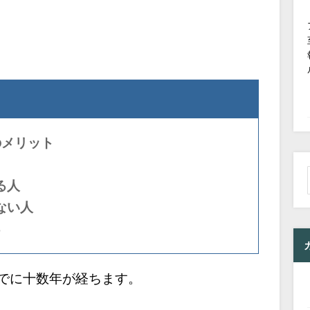
のメリット
る人
ない人
る
すでに十数年が経ちます。