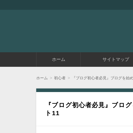
『アラフィフエイト』は初めてアフィリエイ
アラフィフエイト｜ 
コ
ホーム
サイトマップ
ン
テ
ン
ツ
ホーム
初心者
『ブログ初心者必見』ブログを始め
へ
移
動
『ブログ初心者必見』ブログ
ト11